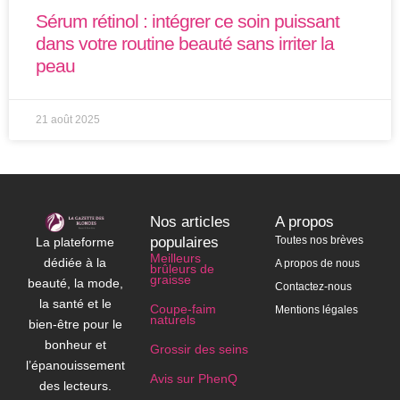
Sérum rétinol : intégrer ce soin puissant
dans votre routine beauté sans irriter la
peau
21 août 2025
Nos articles
A propos
populaires
Toutes nos brèves
La plateforme
Meilleurs
dédiée à la
A propos de nous
brûleurs de
graisse
beauté, la mode,
Contactez-nous
la santé et le
Coupe-faim
Mentions légales
naturels
bien-être pour le
bonheur et
Grossir des seins
l’épanouissement
Avis sur PhenQ
des lecteurs.