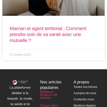
Maman et agent territorial : Comment
prendre soin de sa santé avec une
mutuelle ?
27 octobre 2025
Nos articles
A propos
populaires
Toutes nos brèves
La plateforme
Meilleurs
dédiée à la
A propos de nous
brûleurs de
graisse
beauté, la mode,
Contactez-nous
la santé et le
Coupe-faim
Mentions légales