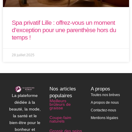
Spa privatif Lille : offrez-vous un moment
d’exception pour une parenthèse hors du
temps !
28 juillet 2025
Nos articles
A propos
populaires
Toutes nos brèves
La plateforme
Meilleurs
dédiée à la
A propos de nous
brûleurs de
graisse
beauté, la mode,
Contactez-nous
la santé et le
Coupe-faim
Mentions légales
naturels
bien-être pour le
bonheur et
Grossir des seins