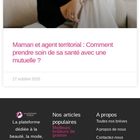
Maman et agent territorial : Comment
prendre soin de sa santé avec une
mutuelle ?
27 octobre 2025
Nos articles
A propos
populaires
Toutes nos brèves
La plateforme
Meilleurs
dédiée à la
A propos de nous
brûleurs de
graisse
beauté, la mode,
Contactez-nous